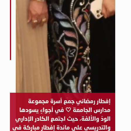
إفطار رمضاني جمع أسرة مجموعة
مدارس الجامعة 🤍 في أجواءٍ يسودها
الودّ والألفة، حيث اجتمع الكادر الإداري
والتدريسي على مائدة إفطار مباركة في