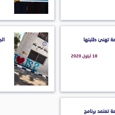
ة تهنئ طلبتها
الج
18 أيلول 2020
 تعتمد برنامج